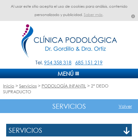
Al usar este sitio acepta el uso de cookies para análisis, contenido
personalizado y publicidad.
Saber más
.
Tel.
954 358 318
685 151 219
MENÚ
Inicio
>
Servicios
>
PODOLOGÍA INFANTIL
> 2º DEDO
SUPRADUCTO
SERVICIOS
Volver
SERVICIOS