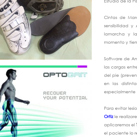
Estudio de la Pi
Cintas de Ma
sensibilidad y
lamarcha y l
momento y tiem
Software de Aná
las cargas entr
del pie (preven
en las distint
especialmente 
Para evitar lesi
Ortiz
le realiza
aplicaremos el
el paciente lo 