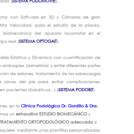
sada (
SISTEMA PODOMOVIE
).
rcha con Software en 3D y Cámaras de gran
 Alta Velocidad, para el estudio de la pisada,
a biomecánica del aparato locomotor en el
po real (
SISTEMA OPTOGAIT
).
lisis Estático y Dinámico con cuantificación de
e ambospies (asimetrías) y entre diferentes partes
ción de lesiones, tratamiento de las sobrecargas
as zonas del pie para evitar complicaciones,
en pacientes diabéticos…) (
SISTEMA PODOBIT
)
ones, en la
Clínica Podológica Dr. Gordillo & Dra.
remos un
exhaustivo ESTUDIO BIOMECÁNICO
y
TRATAMIENTO ORTOPODOLÓGICO adecuado
si
requiere, mediante unas plantillas personalizadas