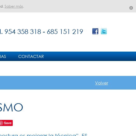
ad.
Saber más
.
l.
954 358 318 - 685 151 219
IAS
CONTACTAR
Volver
ISMO
Save
postura es mejorar la técnica”. ES